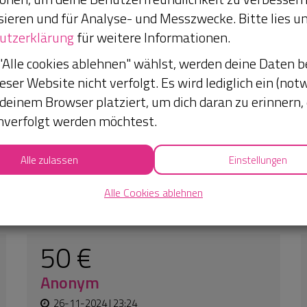
50 €
sieren und für Analyse- und Messzwecke. Bitte lies u
Anonym
utzerklärung
für weitere Informationen.
16-09-2024 | 15:14
Alle cookies ablehnen" wählst, werden deine Daten 
Tolle Sache, Ihr leistet tolle Arbeit, ich
eser Website nicht verfolgt. Es wird lediglich ein (not
unterstütze gerne die Gesundheit der
 deinem Browser platziert, um dich daran zu erinnern,
armen Menschen in Afrika, besonders
hverfolgt werden möchtest.
gerne mit dieser einfachen und tollen
Methode.
Alle zulassen
Einstellungen
50 €
Alle Cookies ablehnen
Rudi
23-08-2024 | 16:06