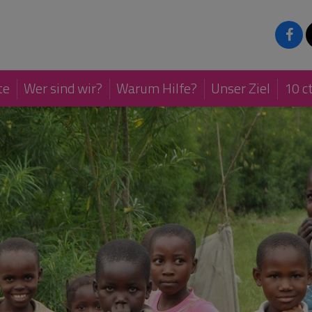
te
Wer sind wir?
Warum Hilfe?
Unser Ziel
10 ct
n