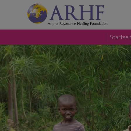
Startsei
Spender
Alle Spender ansehe
Kampagnen
Spender
2
232