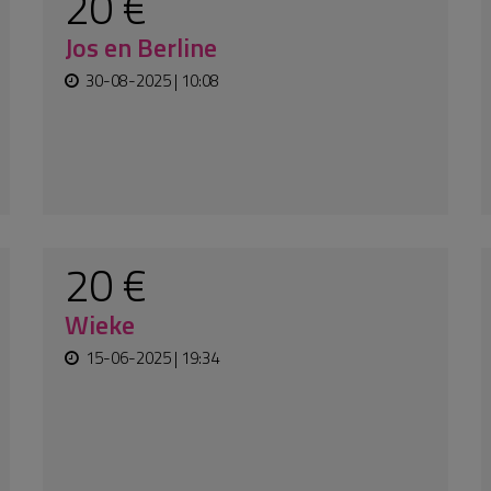
200 €
Anonym
03-02-2025 | 10:50
Had hier nog nooit van gehoord, goed
streven, iedereen hiv en malaria vrij.
50 €
Anonym