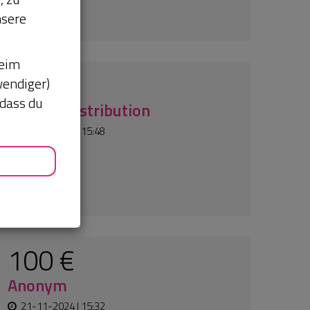
45 €
nsere
Amy
11-09-2024 | 00:02
beim
wendiger)
 dass du
100 €
Ruthee
21-08-2024 | 14:12
I lived in Malawi for two malaria
seasons, along the lake, in Chintheche,
2012-2014. I witnessed how simple