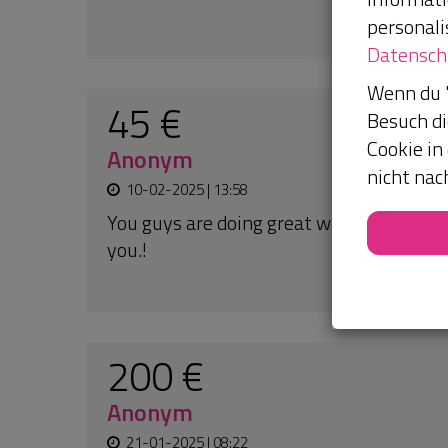
20 €
personali
P
Datensch
19-09-2024 | 21:47
Wenn du "
Besuch di
Cookie in
nicht nac
65 €
Lynn
23-08-2024 | 23:00
An:
Amma4africa Freiwillige von
Überschwemmungen bedroht