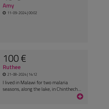
100 €
Ute
24-05-2024 | 17:29
An:
Amma4africa Freiwillige von
Überschwemmungen bedroht
50 €
Richard