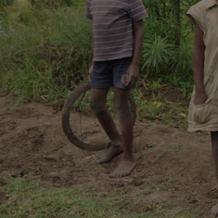
50 €
Christl
31-08-2025 | 12:16
Via vrienden deze donatie gedaan
5 €
Suzanne
17-06-2025 | 21:57