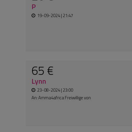
50 €
Johanna
12-06-2024 | 11:55
Het is een zo waardevol project, wat
fijn dat zovele levens gered worden !
100 €
Kerstin