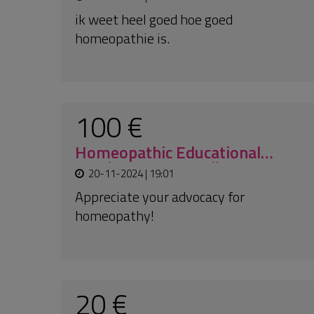
60 €
Anonym
19-08-2024 | 14:50
ARHF doet belangrijk werk door
mensen te ondersteunen die onder
zeer moeilijke omstandigheden leven.
Laten we ons bewust zijn hoeveel
'geluk' we hebben in NL, dus geef gul!
100 €
Anonym
20-06-2024 | 11:27
An:
Amma4africa Freiwillige von
Überschwemmungen bedroht