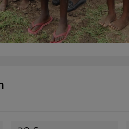
100 €
Anonym
17-05-2025 | 08:08
An:
Amma4KuKu
50 €
Anonym
17-04-2025 | 14:40