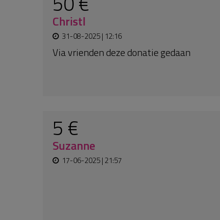
45 €
Anonym
10-02-2025 | 13:58
You guys are doing great work! Thank
you.!
200 €
Anonym