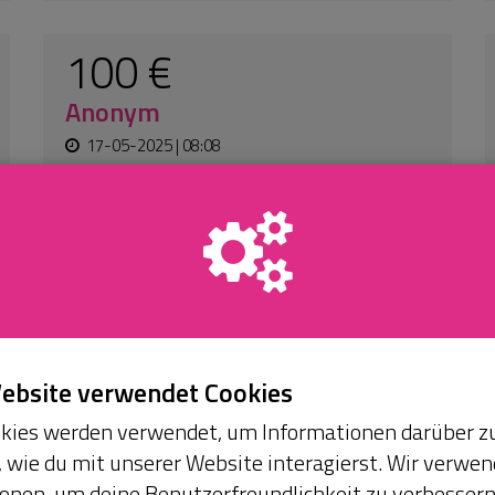
26-11-2024 | 23:24
20 €
Anonym
16-10-2024 | 11:28
An:
Amma4africa Freiwillige von
Überschwemmungen bedroht
Website verwendet Cookies
okies werden verwendet, um Informationen darüber z
wie du mit unserer Website interagierst. Wir verwen
onen, um deine Benutzerfreundlichkeit zu verbessern