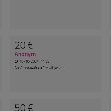
9 €
Leyla
01-08-2024 | 15:58
30 €
Anonym
15-06-2024 | 11:03
An:
Amma4africa Freiwillige von
Überschwemmungen bedroht