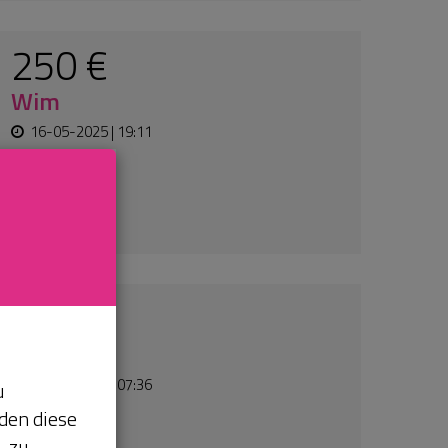
21-11-2024 | 15:32
10 €
Anonym
19-09-2024 | 23:33
u
den diese
, zu