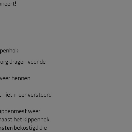
oneert!
ppenhok:
org dragen voor de
weer hennen
t niet meer verstoord
 kippenmest weer
aast het kippenhok.
nsten
bekostigd die