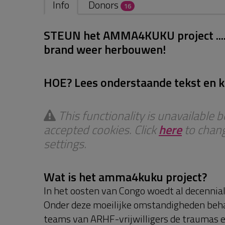
Info
Donors
16
STEUN het AMMA4KUKU project ...
brand weer herbouwen!
HOE? Lees onderstaande tekst en kij
This functionality is unavailable
accepted cookies. Click
here
to chang
settings.
Wat is het amma4kuku project?
In het oosten van Congo woedt al decenniala
Onder deze moeilijke omstandigheden beh
teams van ARHF-vrijwilligers de traumas e