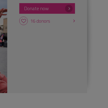
Donate now
16 donors