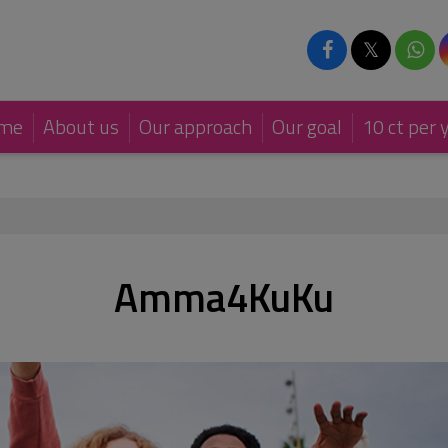
𝕏
me
About us
Our approach
Our goal
10 ct per 
Amma4KuKu