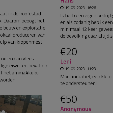
Hans
19-09-2023 | 16:26
aat in de hoofdstad
Ik herb een eigen bedri
k. Daarom beoogt het
en als zodanig heb ik ee
e bouw en exploitatie
minimaal 12 keer gewees
 lokaal produceren van
de bevolking daar altijd 
ehulp van kippenmest
€20
 nu en dan vlees
Leni
ige eiwitten bevat en
19-09-2023 | 11:23
met het amma4kuku
Mooi initiatief, een klei
 worden.
te ondersteunen!
€50
Anonymous