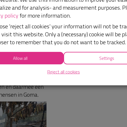
ed lopend project hen
alize and for analysis- and measurement purposes. P
ële steun voor hun
y policy
for more information.
te voorkomen en
ose 'reject all cookies' your information will not be tr
visit this website. Only a (necessary) cookie will be pl
ser to remember that you do not want to be tracked.
n gebeurde er iets
Allow all
Settings
igde het net gebouwde
ppen. Een flinke
Reject all cookies
t op! We hebben jouw
wen en daarmee een
 mensen in Goma.