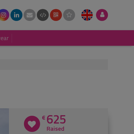
year
625
€
Raised