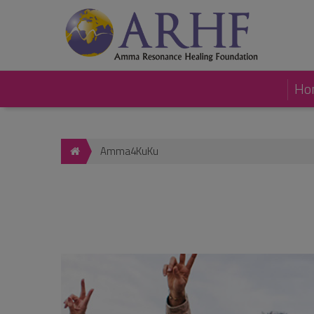
Ho
Amma4KuKu