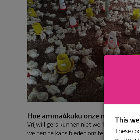
Hoe amma4kuku onze missie onde
This w
Vrijwilligers kunnen niet werken op een le
These coo
we hen de kans bieden om te leren hoe op
with our 