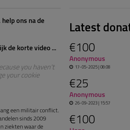
.
help ons na de
Latest dona
€100
k de korte video ...
Anonymous
 because you haven't
17-05-2025 | 08:08
e your cookie
€25
Anonymous
26-09-2023 | 15:57
ng een militair conflict.
€100
andelen sinds 2009
n ziekten waar de