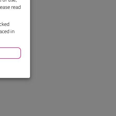
lease read
acked
aced in